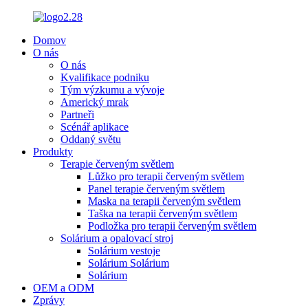
Domov
O nás
O nás
Kvalifikace podniku
Tým výzkumu a vývoje
Americký mrak
Partneři
Scénář aplikace
Oddaný světu
Produkty
Terapie červeným světlem
Lůžko pro terapii červeným světlem
Panel terapie červeným světlem
Maska na terapii červeným světlem
Taška na terapii červeným světlem
Podložka pro terapii červeným světlem
Solárium a opalovací stroj
Solárium vestoje
Solárium Solárium
Solárium
OEM a ODM
Zprávy