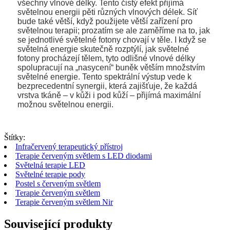
všechny vlnové délky. Tento čistý efekt přijímá
světelnou energii pěti různých vlnových délek. Síť
bude také větší, když použijete větší zařízení pro
světelnou terapii; prozatím se ale zaměříme na to, jak
se jednotlivé světelné fotony chovají v těle. I když se
světelná energie skutečně rozptýlí, jak světelné
fotony procházejí tělem, tyto odlišné vlnové délky
spolupracují na „nasycení“ buněk větším množstvím
světelné energie. Tento spektrální výstup vede k
bezprecedentní synergii, která zajišťuje, že každá
vrstva tkáně – v kůži i pod kůží – přijímá maximální
možnou světelnou energii.
Štítky:
Infračervený terapeutický přístroj
Terapie červeným světlem s LED diodami
Světelná terapie LED
Světelné terapie pody
Postel s červeným světlem
Terapie červeným světlem
Terapie červeným světlem Nir
Související produkty