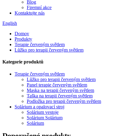
Blog
Firemní akce
Kontaktujte nás
English
Domov
Produkty
Terapie červeným světlem
Lůžko pro terapii červeným světlem
Kategorie produktů
Terapie červeným světlem
Lůžko pro terapii červeným světlem
Panel terapie červeným světlem
Maska na terapii červeným světlem
Taška na terapii červeným světlem
Podložka pro terapii červeným světlem
Solárium a opalovací stroj
Solárium vestoje
Solárium Solárium
Solárium
Doporučené produkty