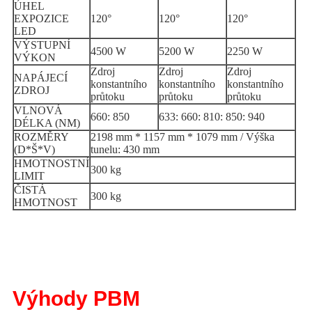
ÚHEL
EXPOZICE
120°
120°
120°
LED
VÝSTUPNÍ
4500 W
5200 W
2250 W
VÝKON
Zdroj
Zdroj
Zdroj
NAPÁJECÍ
konstantního
konstantního
konstantního
ZDROJ
průtoku
průtoku
průtoku
VLNOVÁ
660: 850
633: 660: 810: 850: 940
DÉLKA (NM)
ROZMĚRY
2198 mm * 1157 mm * 1079 mm / Výška
(D*Š*V)
tunelu: 430 mm
HMOTNOSTNÍ
300 kg
LIMIT
ČISTÁ
300 kg
HMOTNOST
Výhody PBM