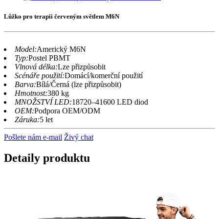
Lůžko pro terapii červeným světlem M6N
Model:
Americký M6N
Typ:
Postel PBMT
Vlnová délka:
Lze přizpůsobit
Scénáře použití:
Domácí/komerční použití
Barva:
Bílá/Černá (lze přizpůsobit)
Hmotnost:
380 kg
MNOŽSTVÍ LED:
18720–41600 LED diod
OEM:
Podpora OEM/ODM
Záruka:
5 let
Pošlete nám e-mail
Živý chat
Detaily produktu