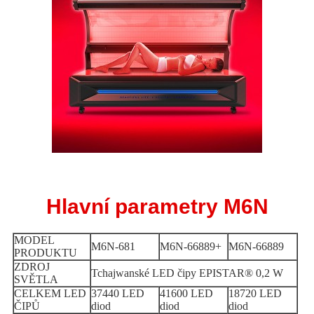
Hlavní parametry M6N
MODEL
M6N-681
M6N-66889+
M6N-66889
PRODUKTU
ZDROJ
Tchajwanské LED čipy EPISTAR® 0,2 W
SVĚTLA
CELKEM LED
37440 LED
41600 LED
18720 LED
ČIPŮ
diod
diod
diod