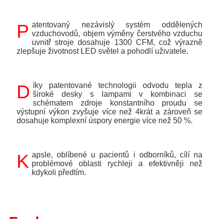
Patentovaný nezávislý systém oddělených
vzduchovodů, objem výměny čerstvého vzduchu
uvnitř stroje dosahuje 1300 CFM, což výrazně
zlepšuje životnost LED světel a pohodlí uživatele.
Díky patentované technologii odvodu tepla z
široké desky s lampami v kombinaci se
schématem zdroje konstantního proudu se
výstupní výkon zvyšuje více než 4krát a zároveň se
dosahuje komplexní úspory energie více než 50 %.
Kapsle, oblíbené u pacientů i odborníků, cílí na
problémové oblasti rychleji a efektivněji než
kdykoli předtím.