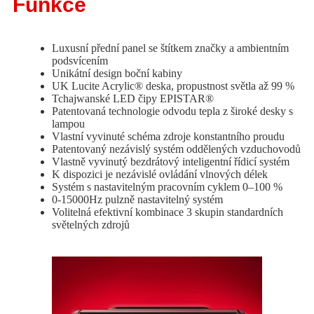
Funkce
Luxusní přední panel se štítkem značky a ambientním
podsvícením
Unikátní design boční kabiny
UK Lucite Acrylic® deska, propustnost světla až 99 %
Tchajwanské LED čipy EPISTAR®
Patentovaná technologie odvodu tepla z široké desky s
lampou
Vlastní vyvinuté schéma zdroje konstantního proudu
Patentovaný nezávislý systém oddělených vzduchovodů
Vlastně vyvinutý bezdrátový inteligentní řídicí systém
K dispozici je nezávislé ovládání vlnových délek
Systém s nastavitelným pracovním cyklem 0–100 %
0-15000Hz pulzně nastavitelný systém
Volitelná efektivní kombinace 3 skupin standardních
světelných zdrojů