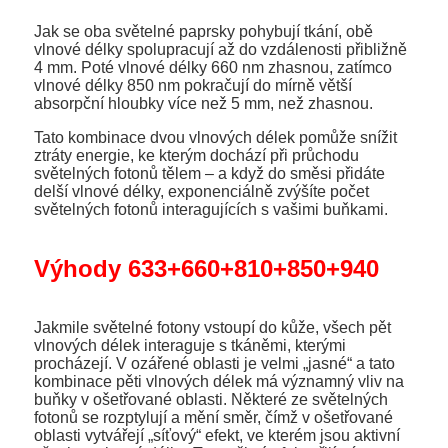
Jak se oba světelné paprsky pohybují tkání, obě
vlnové délky spolupracují až do vzdálenosti přibližně
4 mm. Poté vlnové délky 660 nm zhasnou, zatímco
vlnové délky 850 nm pokračují do mírně větší
absorpční hloubky více než 5 mm, než zhasnou.
Tato kombinace dvou vlnových délek pomůže snížit
ztráty energie, ke kterým dochází při průchodu
světelných fotonů tělem – a když do směsi přidáte
delší vlnové délky, exponenciálně zvýšíte počet
světelných fotonů interagujících s vašimi buňkami.
Výhody 633+660+810+850+940
Jakmile světelné fotony vstoupí do kůže, všech pět
vlnových délek interaguje s tkáněmi, kterými
procházejí. V ozářené oblasti je velmi „jasné“ a tato
kombinace pěti vlnových délek má významný vliv na
buňky v ošetřované oblasti. Některé ze světelných
fotonů se rozptylují a mění směr, čímž v ošetřované
oblasti vytvářejí „síťový“ efekt, ve kterém jsou aktivní