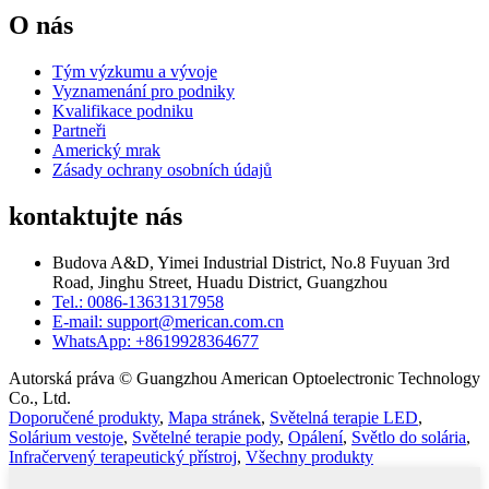
O nás
Tým výzkumu a vývoje
Vyznamenání pro podniky
Kvalifikace podniku
Partneři
Americký mrak
Zásady ochrany osobních údajů
kontaktujte nás
Budova A&D, Yimei Industrial District, No.8 Fuyuan 3rd
Road, Jinghu Street, Huadu District, Guangzhou
Tel.: 0086-13631317958
E-mail: support@merican.com.cn
WhatsApp: +8619928364677
Autorská práva © Guangzhou American Optoelectronic Technology
Co., Ltd.
Doporučené produkty
,
Mapa stránek
,
Světelná terapie LED
,
Solárium vestoje
,
Světelné terapie pody
,
Opálení
,
Světlo do solária
,
Infračervený terapeutický přístroj
,
Všechny produkty