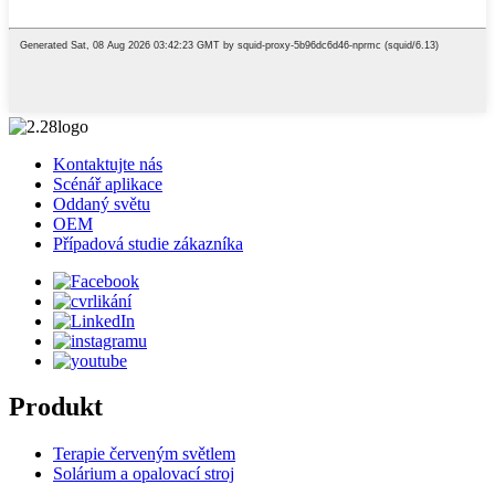
Kontaktujte nás
Scénář aplikace
Oddaný světu
OEM
Případová studie zákazníka
Produkt
Terapie červeným světlem
Solárium a opalovací stroj