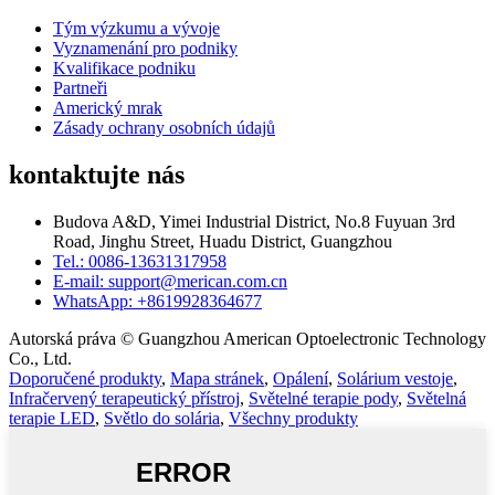
Tým výzkumu a vývoje
Vyznamenání pro podniky
Kvalifikace podniku
Partneři
Americký mrak
Zásady ochrany osobních údajů
kontaktujte nás
Budova A&D, Yimei Industrial District, No.8 Fuyuan 3rd
Road, Jinghu Street, Huadu District, Guangzhou
Tel.: 0086-13631317958
E-mail: support@merican.com.cn
WhatsApp: +8619928364677
Autorská práva © Guangzhou American Optoelectronic Technology
Co., Ltd.
Doporučené produkty
,
Mapa stránek
,
Opálení
,
Solárium vestoje
,
Infračervený terapeutický přístroj
,
Světelné terapie pody
,
Světelná
terapie LED
,
Světlo do solária
,
Všechny produkty