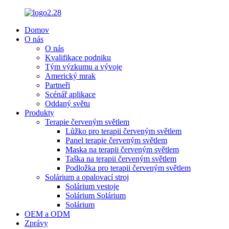
Domov
O nás
O nás
Kvalifikace podniku
Tým výzkumu a vývoje
Americký mrak
Partneři
Scénář aplikace
Oddaný světu
Produkty
Terapie červeným světlem
Lůžko pro terapii červeným světlem
Panel terapie červeným světlem
Maska na terapii červeným světlem
Taška na terapii červeným světlem
Podložka pro terapii červeným světlem
Solárium a opalovací stroj
Solárium vestoje
Solárium Solárium
Solárium
OEM a ODM
Zprávy