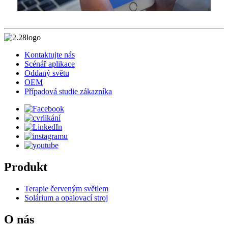
Kontaktujte nás
Scénář aplikace
Oddaný světu
OEM
Případová studie zákazníka
Produkt
Terapie červeným světlem
Solárium a opalovací stroj
O nás